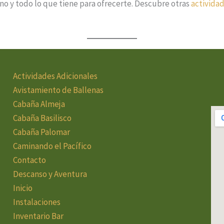
no y todo lo que tiene para ofrecerte. Descubre otras
activida
Actividades Adicionales
Avistamiento de Ballenas
Cabaña Almeja
Cabaña Basilisco
Cabaña Palomar
Caminando el Pacífico
Contacto
Descanso y Aventura
Inicio
Instalaciones
Inventario Bar