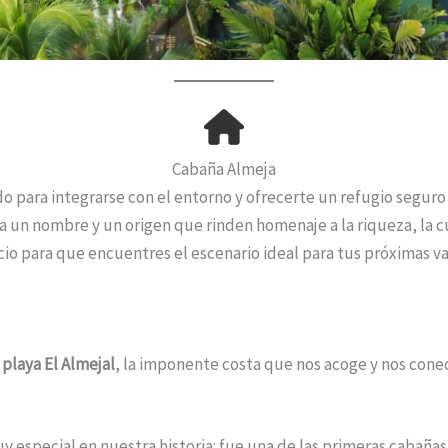
Cabaña Almeja
do para integrarse con el entorno y ofrecerte un refugio seguro
a un nombre y un origen que rinden homenaje a la riqueza, la cu
acio para que encuentres el escenario ideal para tus próximas v
a
playa El Almejal
, la imponente costa que nos acoge y nos conec
y especial en nuestra historia: fue una de las primeras cabaña